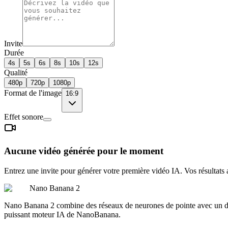
Invite
Durée
4s
5s
6s
8s
10s
12s
Qualité
480p
720p
1080p
Format de l'image
16:9
Effet sonore
Aucune vidéo générée pour le moment
Entrez une invite pour générer votre première vidéo IA. Vos résultats a
Nano Banana 2
Nano Banana 2 combine des réseaux de neurones de pointe avec un desig
puissant moteur IA de NanoBanana.