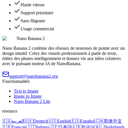
Haute vitesse
Support prioritaire
Sans filigrane
Usage commercial
Nano Banana 2
Nano Banana 2 combine des réseaux de neurones de pointe avec un
design intuitif. Créez des visuels professionnels à partir de texte,
éditez des photos intelligemment et donnez vie aux idées créatives
avec le puissant moteur IA de NanoBanana.
support@nanobanana2.org
Fonctionnalités
Text to Image
Image to Image
Nano Banana 2 Lite
resource
🇪🇬
العربية
🇩🇪
Deutsch
🇺🇸
English
🇪🇸
Español
🇨🇳
简体中文
🇫🇷
Français
🇮🇹
Italiano
🇯🇵
日本語
🇰🇷
한국어
🇳🇱
Nederlands