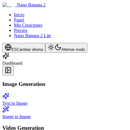
Nano Banana 2
Inicio
Panel
Mis Creaciones
Precios
Nano Banana 2 Lite
ES
Cambiar idioma
Alternar modo
Dashboard
Image Generation
Text to Image
Image to Image
Video Generation