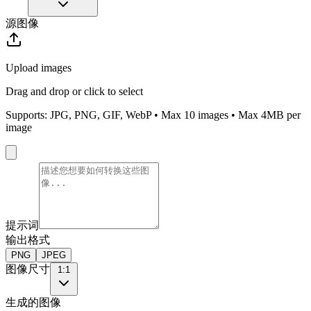
源图像
Upload images
Drag and drop or click to select
Supports: JPG, PNG, GIF, WebP • Max
10
images • Max 4MB per
image
提示词
输出格式
PNG
JPEG
图像尺寸
1:1
生成的图像