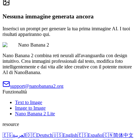
Nessuna immagine generata ancora
Inserisci un prompt per generare la tua prima immagine AI. I tuoi
risultati appariranno qui.
Nano Banana 2
Nano Banana 2 combina reti neurali all'avanguardia con design
intuitivo. Crea immagini professionali dal testo, modifica foto
intelligentemente e dai vita alle idee creative con il potente motore
AI di NanoBanana.
support@nanobanana2.org
Funzionalità
Text to Image
Image to Image
Nano Banana 2 Lite
resource
🇪🇬
العربية
🇩🇪
Deutsch
🇺🇸
English
🇪🇸
Español
🇨🇳
简体中文