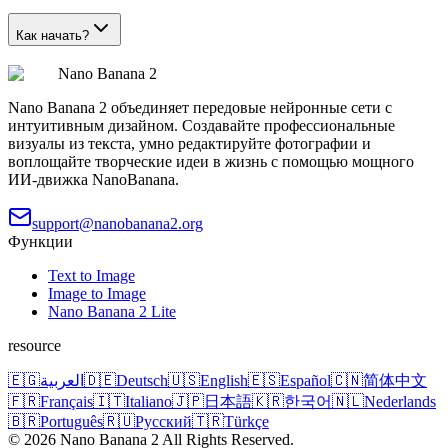
Как начать?
Nano Banana 2
Nano Banana 2 объединяет передовые нейронные сети с
интуитивным дизайном. Создавайте профессиональные
визуалы из текста, умно редактируйте фотографии и
воплощайте творческие идеи в жизнь с помощью мощного
ИИ-движка NanoBanana.
support@nanobanana2.org
Функции
Text to Image
Image to Image
Nano Banana 2 Lite
resource
🇪🇬
العربية
🇩🇪
Deutsch
🇺🇸
English
🇪🇸
Español
🇨🇳
简体中文
🇫🇷
Français
🇮🇹
Italiano
🇯🇵
日本語
🇰🇷
한국어
🇳🇱
Nederlands
🇧🇷
Português
🇷🇺
Русский
🇹🇷
Türkçe
©
2026
Nano Banana 2
All Rights Reserved.